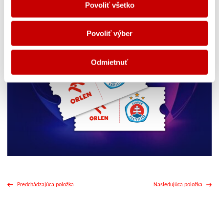
Povoliť všetko
Povoliť výber
Odmietnuť
Predchádzajúca položka
Nasledujúca položka