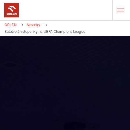
ORLEN
Novinky
Here
Súťaž o 2 vstupenky na UEFA Champions League
you
are: