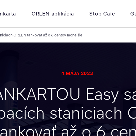
nkarta
ORLEN aplikácia
Stop Cafe
G
iciach ORLEN tankovať až o 6 centov lacnejšie
4.MÁJA 2023
ANKARTOU Easy sa
pacích staniciach
tankovať až o 6 ce