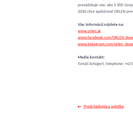
prevádzkuje viac ako 3 000 čerpa
2030 chce spoločnosť ORLEN prev
Viac informácií nájdete na:
www.orlen.sk
www.facebook.com/ORLEN.Slov
www.instagram.com/orlen_slov
Media kontakt:
Tomáš Schügerl, telephone: +421
Predchádzajúca položka