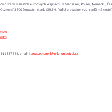
cích staníc v šiestich európskych krajinách - v Maďarsku, Poľsku, Nemecku, Čes
ádzkovať 3 500 čerpacích staníc ORLEN. Podiel prevádzok v zahraničí má vzrásť
ensko
ensko
 911 887 594, email:
tomas.schugerl@orlenunipetrol.cz