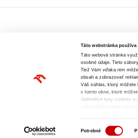
ORLEN
Konta
Táto webstránka používa
Táto webová stránka využí
osobné údaje. Tieto súbor
O nás
Kontakt
Tiež Vám vďaka nim môžem
Novinky
Ponuky 
obsah a zobrazovať reklam
Váš súhlas, ktorý môžete 
Reklamačný poriadok (PDF)
Pre méd
v tomto okne, ktoré môžet
Jednotlivé typy cookies a 
výkon Vašich práv nás nev
ochranu osobných údajov.
Výber
Potrebné
P
súhlasu