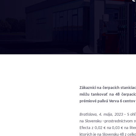
Zákazníci na čerpacích stanici
môžu tankovať na 48 čerpacích
prémiové palivá Verva 6 centov n
Bratislava, 4. mája, 2023
– S ohľ
na Slovensku –prostredníctvom s
Efecta z 0,02 € na 0,03 € na lit
ktorých je na Slovensku 48 z celk