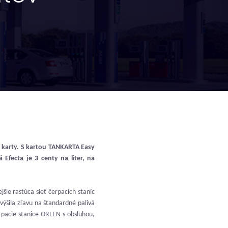
j karty. S kartou TANKARTA Easy
Efecta je 3 centy na liter, na
šie rastúca sieť čerpacích staníc
ýšila zľavu na štandardné palivá
erpacie stanice ORLEN s obsluhou,