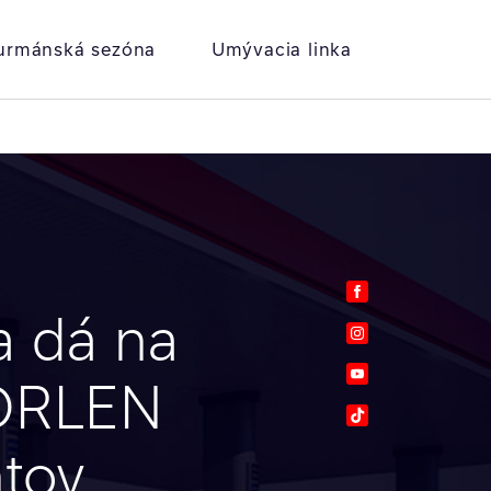
urmánská sezóna
Umývacia linka
Facebook
 dá na
Instagram
Youtube
 ORLEN
TikTok
ntov