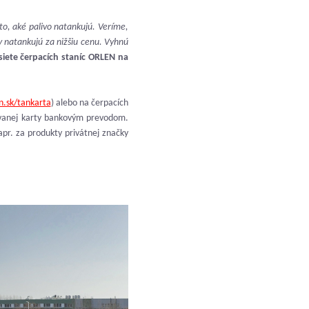
to, aké palivo natankujú. Veríme,
y natankujú za nižšiu cenu. Vyhnú
 siete čerpacích staníc ORLEN na
.sk/tankarta
) alebo na čerpacích
rovanej karty bankovým prevodom.
apr. za produkty privátnej značky