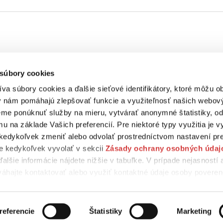
kt
Naše značky
 súbory cookies
va súbory cookies a ďalšie sieťové identifikátory, ktoré môžu 
y nám pomáhajú zlepšovať funkcie a využiteľnosť našich webov
y
e ponúknuť služby na mieru, vytvárať anonymné štatistiky, o
franchisingu
u na základe Vašich preferencií. Pre niektoré typy využitia je 
kedykoľvek zmeniť alebo odvolať prostredníctvom nastavení pre
iá
e kedykoľvek vyvolať v sekcii
Zásady ochrany osobných údaj
ďalšie informácie nájdete nižšie v tabuľke. V prípade nejasností 
áhajte kontaktovať alebo využiť kontaktné údaje osoby poveren
referencie
Štatistiky
Marketing