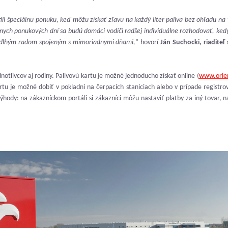
ili špeciálnu ponuku, keď môžu získať zľavu na každý liter paliva bez ohľadu na 
nych ponukových dní sa budú domáci vodiči radšej individuálne rozhodovať, ked
 dlhým radom spojeným s mimoriadnymi dňami,
” hovorí
Ján Suchocki, riaditeľ
otlivcov aj rodiny. Palivovú kartu je možné jednoducho získať online (
www.orlen
rtu je možné dobiť v pokladni na čerpacích staniciach alebo v prípade regist
ýhody: na zákazníckom portáli si zákazníci môžu nastaviť platby za iný tovar, n