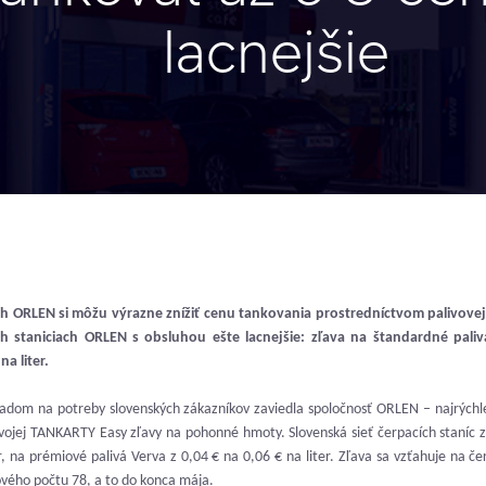
lacnejšie
ach ORLEN si môžu výrazne znížiť cenu tankovania prostredníctvom palivove
 staniciach ORLEN s obsluhou ešte lacnejšie: zľava na štandardné palivá 
a liter.
adom na potreby slovenských zákazníkov zaviedla spoločnosť ORLEN – najrýchlej
vojej TANKARTY Easy zľavy na pohonné hmoty. Slovenská sieť čerpacích staníc zv
er, na prémiové palivá Verva z 0,04 € na 0,06 € na liter. Zľava sa vzťahuje na č
ového počtu 78, a to do konca mája.