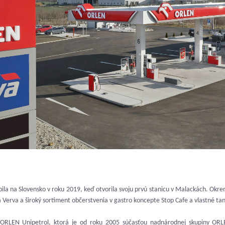
ila na Slovensko v roku 2019, keď otvorila svoju prvú stanicu v Malackách. Okre
Verva a široký sortiment občerstvenia v gastro koncepte Stop Cafe a vlastné ta
a ORLEN Unipetrol, ktorá je od roku 2005 súčasťou nadnárodnej skupiny ORL