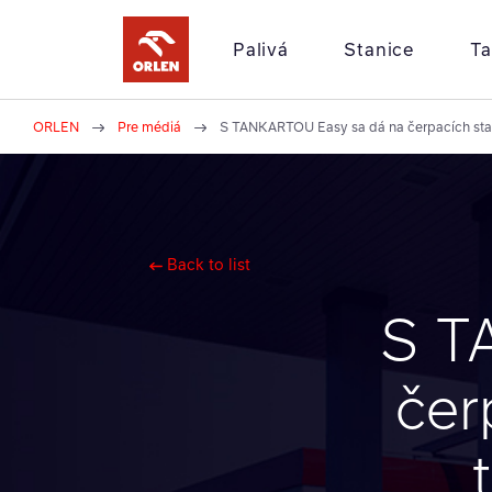
Palivá
Stanice
Ta
ORLEN
Pre médiá
S TANKARTOU Easy sa dá na čerpacích stan
Here
you
are:
Back to list
S T
čer