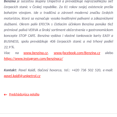
Benzina
je súčasťou skupiny Unipetrol a prevádzkuje najrozsiahlejšiu sieť
čerpacích staníc v Českej republike. Za 61 rokov svojej existencie prešla
bohatým vývojom. Ide o tradičnú a zároveň modernú značku českých
motoristov, ktorá sa vyznačuje vysoko kvalitnými palivami a zákazníckymi
službami. Okrem palív EFECTA s čistiacim účinkom Benzina ponúka tiež
prémiové palivá VERVA a široký sortiment občerstvenia v gastronomickom
koncepte STOP CAFE. Benzina vydáva i vlastné tankovacie karty EASY a
BUSINESS, spolu prevádzkuje 406 čerpacích staníc a má trhový podiel
22,9 %.
Viac na
www.benzina.cz
,
www.facebook.com/Benzina.cz
alebo
https://www.instagram.com/benzinacz/
Kontakt:
Pavel Kaidl, tlačový hovorca, tel.: +420 736 502 520, e-mail:
pavel.kaidl@unipetrol.cz
Predchádzajúca položka