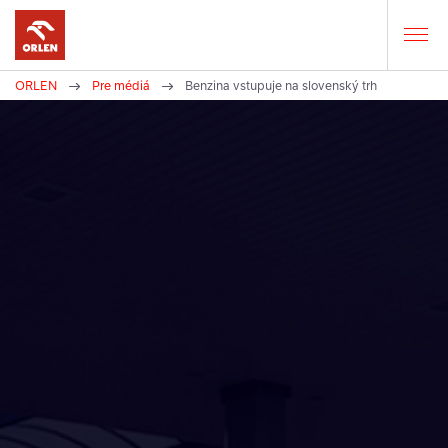
ORLEN
Pre médiá
Benzina vstupuje na slovenský trh
Here
you
are: