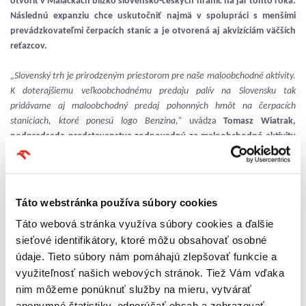
otvoriť v Malackách blízko slovensko-českých hraníc na jar tohto roka.
Následnú expanziu chce uskutočniť najmä v spolupráci s menšími
prevádzkovateľmi čerpacích staníc a je otvorená aj akvizíciám väčších
reťazcov.
„Slovenský trh je prirodzeným priestorom pre naše maloobchodné aktivity.
K doterajšiemu veľkoobchodnému predaju palív na Slovensku tak
pridávame aj maloobchodný predaj pohonných hmôt na čerpacích
staniciach, ktoré ponesú logo Benzina,“
uvádza
Tomasz Wiatrak,
podpredseda predstavenstva zodpovedný za maloobchodné aktivity
skupiny Unipetrol
, do ktorej Benzina spadá. Unipetrol je jediným
spracovateľom ropy v Českej republike a najväčším predajcom pohonných
hmôt a patrí do nadnárodného petrolejárskeho koncernu PKN Orlen.
Táto webstránka používa súbory cookies
Pokiaľ ide o očakávania a správanie zákazníkov, český a slovenský trh sú si
Táto webová stránka využíva súbory cookies a ďalšie
veľmi podobné.
„Slovenskí zákazníci sa v posledných rokoch výrazne
sieťové identifikátory, ktoré môžu obsahovať osobné
orientujú na kvalitu palív a majú záujem o široký doplnkový predaj vrátane
údaje. Tieto súbory nám pomáhajú zlepšovať funkcie a
občerstvenia. A práve to im ako dlhodobý líder českého trhu so silným a
stabilným zázemím ponúkneme,“
pokračuje
Tomasz Wiatrak
a dodáva:
využiteľnosť našich webových stránok. Tiež Vám vďaka
„Investícia má dlhodobú povahu. Chceme ísť postupnými krokmi a sme
nim môžeme ponúknuť služby na mieru, vytvárať
presvedčení, že sa staneme jedným z významných hráčov na slovenskom
anonymné štatistiky, odporúčať obsah a zobrazovať