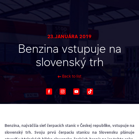
23.JANUÁRA 2019
Benzina vstupuje na
slovenský trh
Back to list
Facebook
Instagram
Youtube
TikTok
Benzina, najväčšia sieť čerpacích staníc v Českej republike, vstupuje na
slovenský trh. Svoju prvú čerpaciu stanicu na Slovensku plánuje